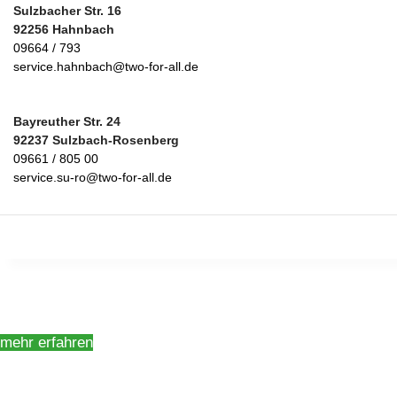
Sulzbacher Str. 16
92256 Hahnbach
09664 / 793
service.hahnbach@two-for-all.de
Bayreuther Str. 24
92237 Sulzbach-Rosenberg
09661 / 805 00
service.su-ro@two-for-all.de
Werkstatt Amberg
Service in Meisterqualität
mehr erfahren
Werkstatt Hahnbach