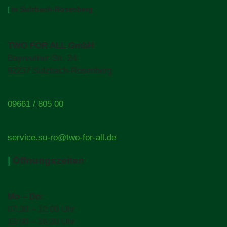
|
in Sulzbach-Rosenberg
TWO FOR ALL GmbH
Bayreuther Str. 24
92237 Sulzbach-Rosenberg
09661 / 805 00
service.su-ro@two-for-all.de
|
Öffnungszeiten
Mo – Do:
07:30 – 12:00 Uhr
13:00 – 16:30 Uhr