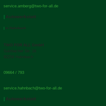
service.amberg@two-for-all.de
|
Autowerkstatt
|
in Hahnbach
TWO FOR ALL GmbH
Sulzbacher Str. 16
92256 Hahnbach
09664 / 793
service.hahnbach@two-for-all.de
|
Autowerkstatt