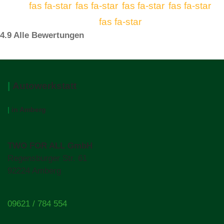
fas fa-star
fas fa-star
fas fa-star
fas fa-star
fas fa-star
4.9 Alle Bewertungen
|
Autowerkstatt
|
in Amberg
TWO FOR ALL GmbH
Regensburger Str. 61
92224 Amberg
09621 / 784 554