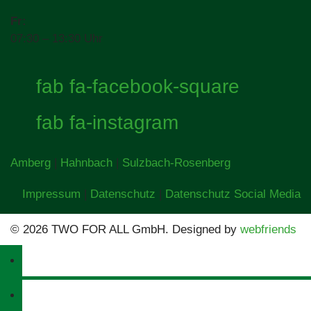
Fr:
07:30 – 13:30 Uhr
fab fa-facebook-square
fab fa-instagram
Amberg
|
Hahnbach
|
Sulzbach-Rosenberg
Impressum
|
Datenschutz
|
Datenschutz Social Media
© 2026 TWO FOR ALL GmbH. Designed by
webfriends
Home
Werkstatt