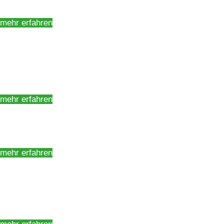
Service in Meisterqualität
mehr erfahren
Werkstatt Sulzbach-
Rosenberg
Service in Meisterqualität
mehr erfahren
Mietfahrzeuge
Transporter, PKW, Anhänger...
mehr erfahren
Camper
Rund um Ihren Wohnwagen oder
Reisemobil